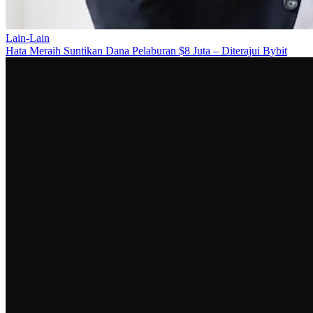
Lain-Lain
Hata Meraih Suntikan Dana Pelaburan $8 Juta – Diterajui Bybit