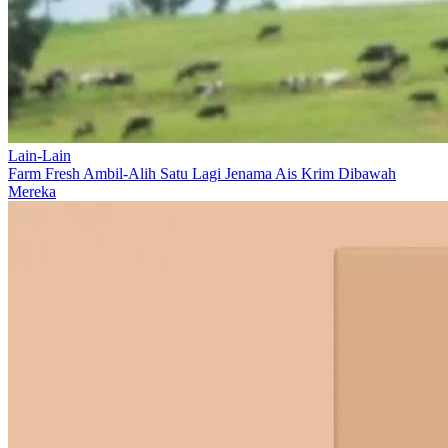
Lain-Lain
Farm Fresh Ambil-Alih Satu Lagi Jenama Ais Krim Dibawah
Mereka