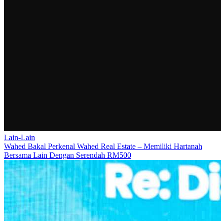
Lain-Lain
Wahed Bakal Perkenal Wahed Real Estate – Memiliki Hartanah
Bersama Lain Dengan Serendah RM500