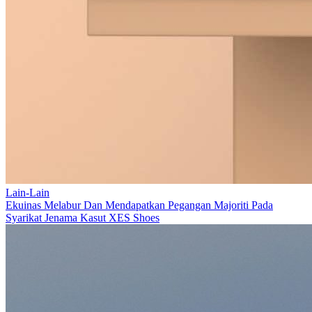
Lain-Lain
Ekuinas Melabur Dan Mendapatkan Pegangan Majoriti Pada
Syarikat Jenama Kasut XES Shoes