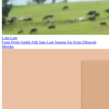
Lain-Lain
Farm Fresh Ambil-Alih Satu Lagi Jenama Ais Krim Dibawah
Mereka