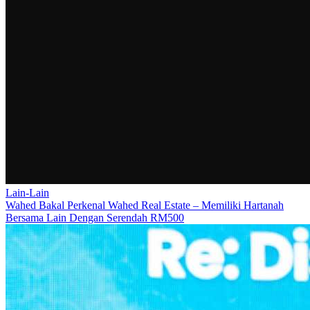
Lain-Lain
Wahed Bakal Perkenal Wahed Real Estate – Memiliki Hartanah
Bersama Lain Dengan Serendah RM500