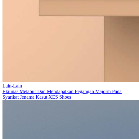
Lain-Lain
Ekuinas Melabur Dan Mendapatkan Pegangan Majoriti Pada
Syarikat Jenama Kasut XES Shoes