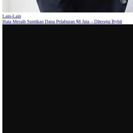
Lain-Lain
Hata Meraih Suntikan Dana Pelaburan $8 Juta – Diterajui Bybit