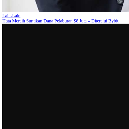
Lain-Lain
Hata Meraih Suntikan Dana Pelaburan $8 Juta – Diterajui Bybit