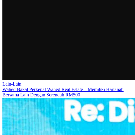
Lain-Lain
Wahed Bakal Perkenal Wahed Real Estate – Memiliki Hartanah
Bersama Lain Dengan Serendah RM500