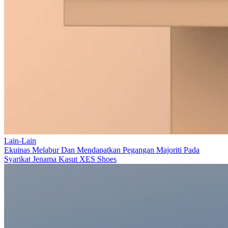
Lain-Lain
Ekuinas Melabur Dan Mendapatkan Pegangan Majoriti Pada
Syarikat Jenama Kasut XES Shoes