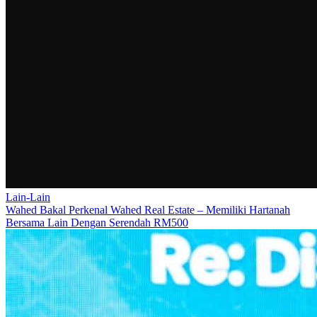
Lain-Lain
Wahed Bakal Perkenal Wahed Real Estate – Memiliki Hartanah
Bersama Lain Dengan Serendah RM500