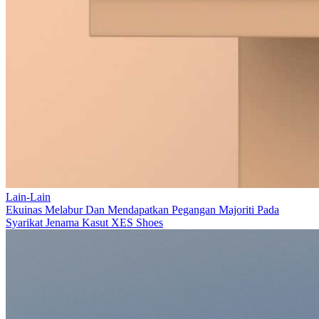
Lain-Lain
Ekuinas Melabur Dan Mendapatkan Pegangan Majoriti Pada
Syarikat Jenama Kasut XES Shoes