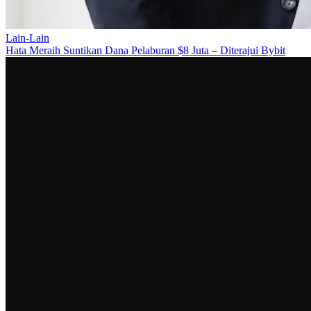
Lain-Lain
Hata Meraih Suntikan Dana Pelaburan $8 Juta – Diterajui Bybit