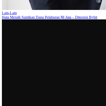
Lain-Lain
Hata Meraih Suntikan Dana Pelaburan $8 Juta – Diterajui Bybit