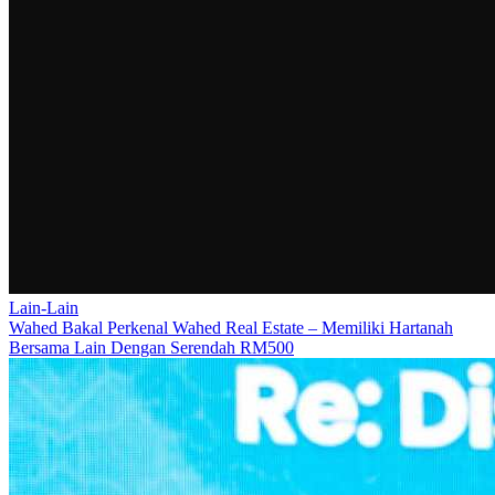
Lain-Lain
Wahed Bakal Perkenal Wahed Real Estate – Memiliki Hartanah
Bersama Lain Dengan Serendah RM500