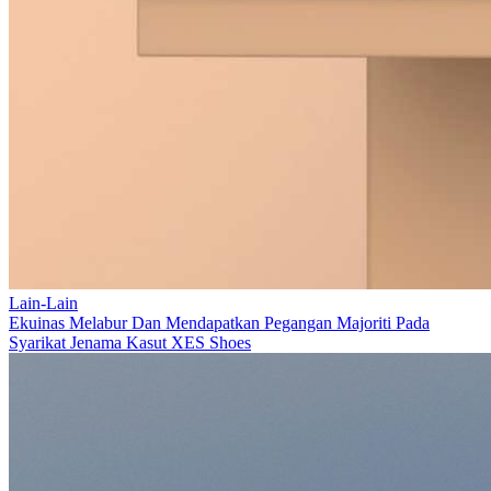
Lain-Lain
Ekuinas Melabur Dan Mendapatkan Pegangan Majoriti Pada
Syarikat Jenama Kasut XES Shoes