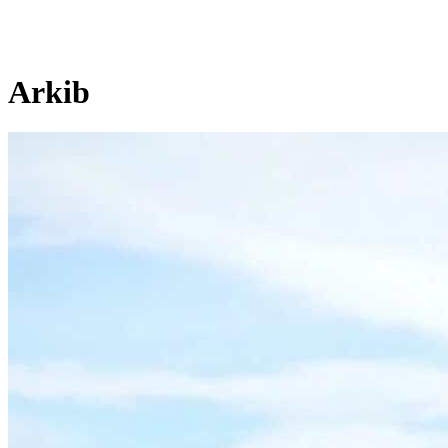
Arkib