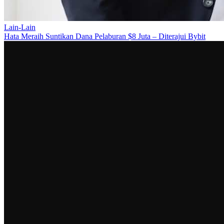
Lain-Lain
Hata Meraih Suntikan Dana Pelaburan $8 Juta – Diterajui Bybit