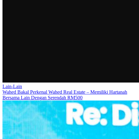
Lain-Lain
Wahed Bakal Perkenal Wahed Real Estate – Memiliki Hartanah
Bersama Lain Dengan Serendah RM500