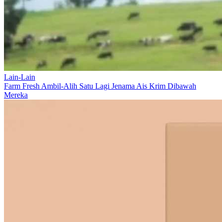
Lain-Lain
Farm Fresh Ambil-Alih Satu Lagi Jenama Ais Krim Dibawah
Mereka