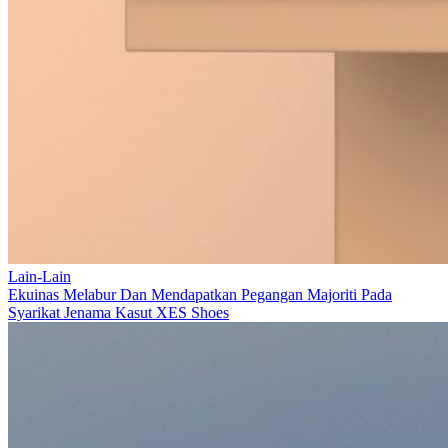
Lain-Lain
Ekuinas Melabur Dan Mendapatkan Pegangan Majoriti Pada
Syarikat Jenama Kasut XES Shoes