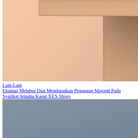
Lain-Lain
Ekuinas Melabur Dan Mendapatkan Pegangan Majoriti Pada
Syarikat Jenama Kasut XES Shoes