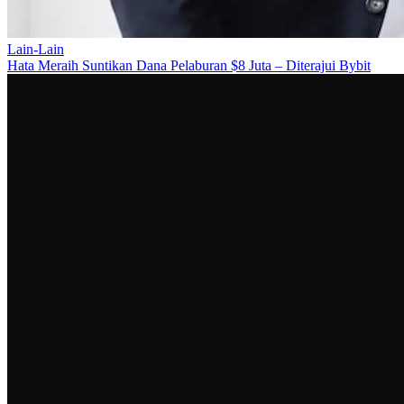
Lain-Lain
Hata Meraih Suntikan Dana Pelaburan $8 Juta – Diterajui Bybit