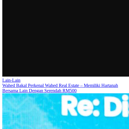
Lain-Lain
Wahed Bakal Perkenal Wahed Real Estate – Memiliki Hartanah
Bersama Lain Dengan Serendah RM500