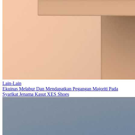
Lain-Lain
Ekuinas Melabur Dan Mendapatkan Pegangan Majoriti Pada
Syarikat Jenama Kasut XES Shoes