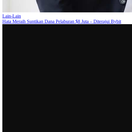
Lain-Lain
Hata Meraih Suntikan Dana Pelaburan $8 Juta – Diterajui Bybit