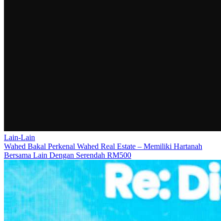
Lain-Lain
Wahed Bakal Perkenal Wahed Real Estate – Memiliki Hartanah
Bersama Lain Dengan Serendah RM500