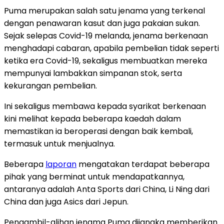
Puma merupakan salah satu jenama yang terkenal
dengan penawaran kasut dan juga pakaian sukan.
Sejak selepas Covid-19 melanda, jenama berkenaan
menghadapi cabaran, apabila pembelian tidak seperti
ketika era Covid-19, sekaligus membuatkan mereka
mempunyai lambakkan simpanan stok, serta
kekurangan pembelian.
Ini sekaligus membawa kepada syarikat berkenaan
kini melihat kepada beberapa kaedah dalam
memastikan ia beroperasi dengan baik kembali,
termasuk untuk menjualnya.
Beberapa
laporan
mengatakan terdapat beberapa
pihak yang berminat untuk mendapatkannya,
antaranya adalah Anta Sports dari China, Li Ning dari
China dan juga Asics dari Jepun.
Pengambil-alihan jenama Puma dijangka memberikan