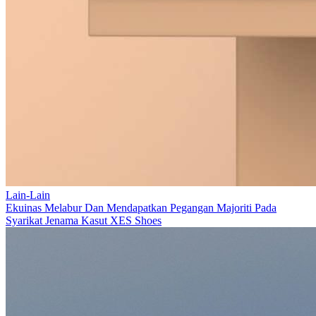
Lain-Lain
Ekuinas Melabur Dan Mendapatkan Pegangan Majoriti Pada
Syarikat Jenama Kasut XES Shoes