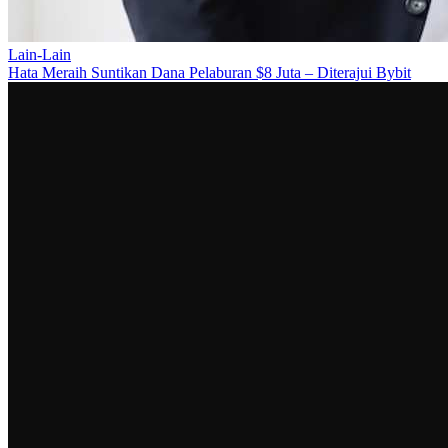
Lain-Lain
Hata Meraih Suntikan Dana Pelaburan $8 Juta – Diterajui Bybit