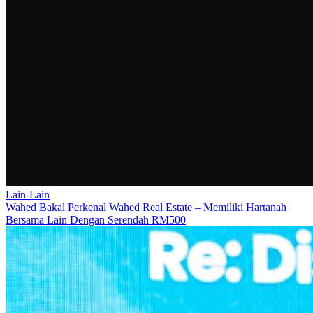
Lain-Lain
Wahed Bakal Perkenal Wahed Real Estate – Memiliki Hartanah
Bersama Lain Dengan Serendah RM500