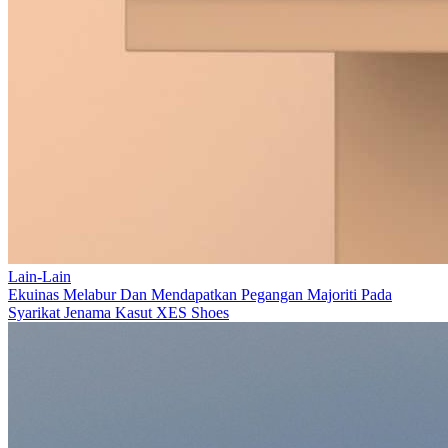
Lain-Lain
Ekuinas Melabur Dan Mendapatkan Pegangan Majoriti Pada
Syarikat Jenama Kasut XES Shoes