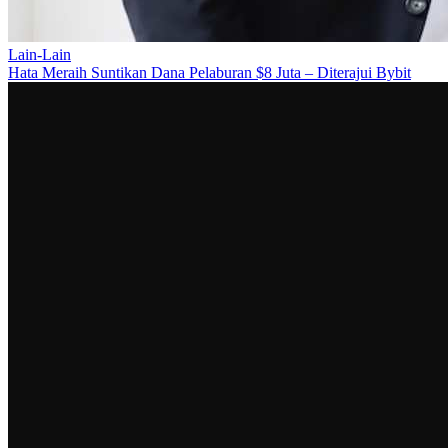
Lain-Lain
Hata Meraih Suntikan Dana Pelaburan $8 Juta – Diterajui Bybit