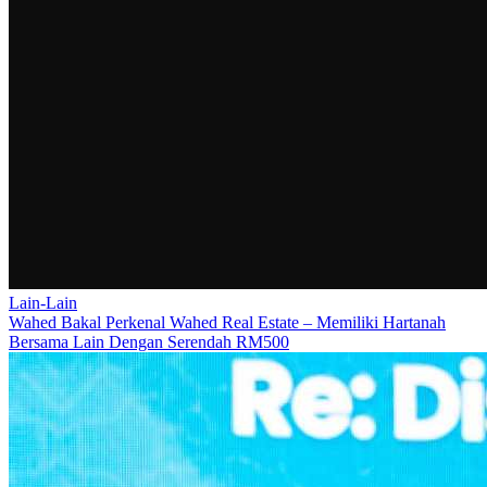
Lain-Lain
Wahed Bakal Perkenal Wahed Real Estate – Memiliki Hartanah
Bersama Lain Dengan Serendah RM500