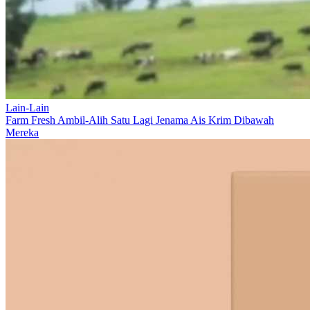
Lain-Lain
Farm Fresh Ambil-Alih Satu Lagi Jenama Ais Krim Dibawah
Mereka