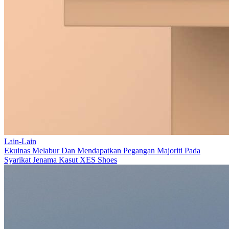
Lain-Lain
Ekuinas Melabur Dan Mendapatkan Pegangan Majoriti Pada
Syarikat Jenama Kasut XES Shoes