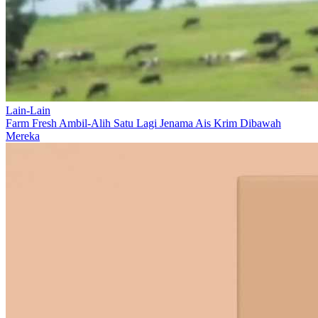
Lain-Lain
Farm Fresh Ambil-Alih Satu Lagi Jenama Ais Krim Dibawah
Mereka