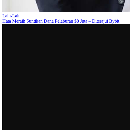
Lain-Lain
Hata Meraih Suntikan Dana Pelaburan $8 Juta – Diterajui Bybit