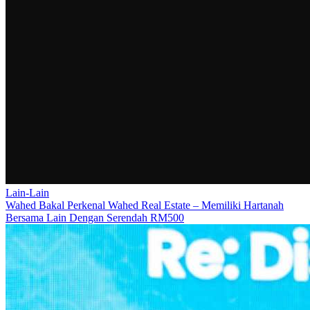
Lain-Lain
Wahed Bakal Perkenal Wahed Real Estate – Memiliki Hartanah
Bersama Lain Dengan Serendah RM500