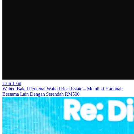
Lain-Lain
Wahed Bakal Perkenal Wahed Real Estate – Memiliki Hartanah
Bersama Lain Dengan Serendah RM500