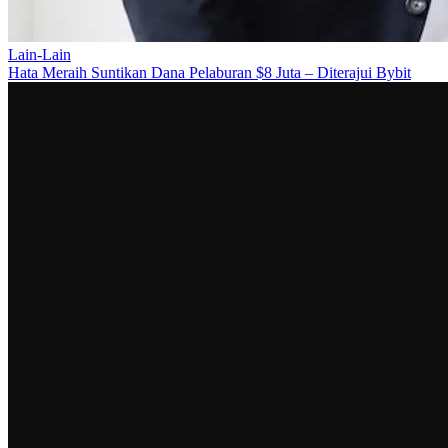
Lain-Lain
Hata Meraih Suntikan Dana Pelaburan $8 Juta – Diterajui Bybit