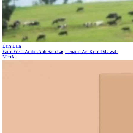
Lain-Lain
Farm Fresh Ambil-Alih Satu Lagi Jenama Ais Krim Dibawah
Mereka