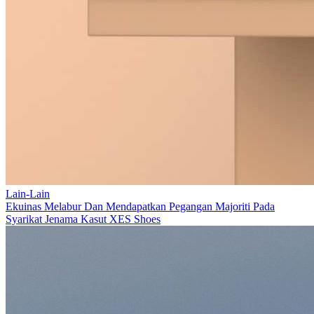
Lain-Lain
Ekuinas Melabur Dan Mendapatkan Pegangan Majoriti Pada
Syarikat Jenama Kasut XES Shoes