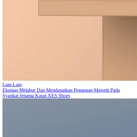
Lain-Lain
Ekuinas Melabur Dan Mendapatkan Pegangan Majoriti Pada
Syarikat Jenama Kasut XES Shoes