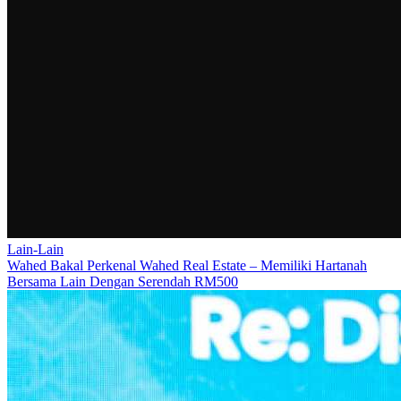
Lain-Lain
Wahed Bakal Perkenal Wahed Real Estate – Memiliki Hartanah
Bersama Lain Dengan Serendah RM500