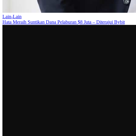
Lain-Lain
Hata Meraih Suntikan Dana Pelaburan $8 Juta – Diterajui Bybit