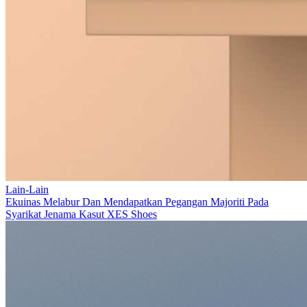
Lain-Lain
Ekuinas Melabur Dan Mendapatkan Pegangan Majoriti Pada
Syarikat Jenama Kasut XES Shoes