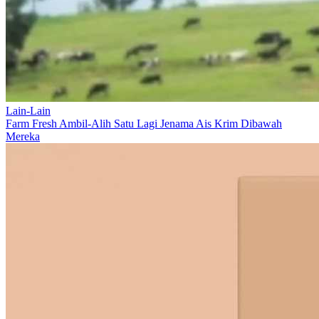
Lain-Lain
Farm Fresh Ambil-Alih Satu Lagi Jenama Ais Krim Dibawah
Mereka