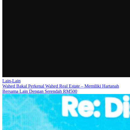
Lain-Lain
Wahed Bakal Perkenal Wahed Real Estate – Memiliki Hartanah
Bersama Lain Dengan Serendah RM500