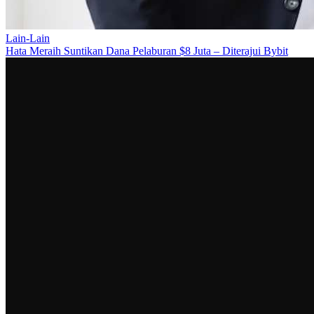
Lain-Lain
Hata Meraih Suntikan Dana Pelaburan $8 Juta – Diterajui Bybit