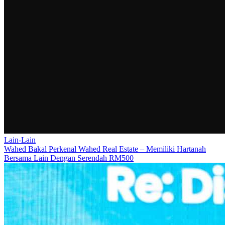
Lain-Lain
Wahed Bakal Perkenal Wahed Real Estate – Memiliki Hartanah
Bersama Lain Dengan Serendah RM500