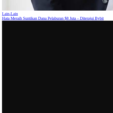
Lain-Lain
Hata Meraih Suntikan Dana Pelaburan $8 Juta – Diterajui Bybit