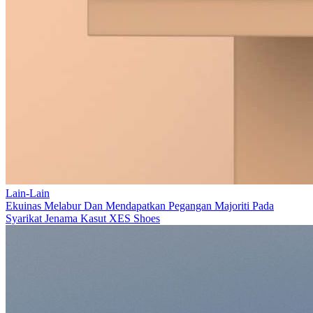
Lain-Lain
Ekuinas Melabur Dan Mendapatkan Pegangan Majoriti Pada
Syarikat Jenama Kasut XES Shoes