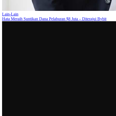
Lain-Lain
Hata Meraih Suntikan Dana Pelaburan $8 Juta – Diterajui Bybit