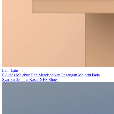
Lain-Lain
Ekuinas Melabur Dan Mendapatkan Pegangan Majoriti Pada
Syarikat Jenama Kasut XES Shoes