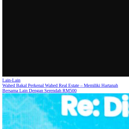
Lain-Lain
Wahed Bakal Perkenal Wahed Real Estate – Memiliki Hartanah
Bersama Lain Dengan Serendah RM500