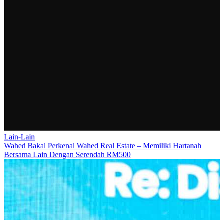
Lain-Lain
Wahed Bakal Perkenal Wahed Real Estate – Memiliki Hartanah
Bersama Lain Dengan Serendah RM500