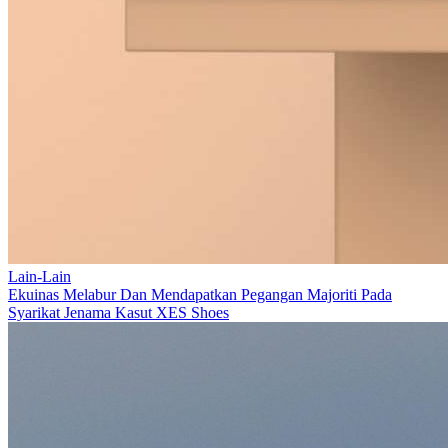
Lain-Lain
Ekuinas Melabur Dan Mendapatkan Pegangan Majoriti Pada
Syarikat Jenama Kasut XES Shoes