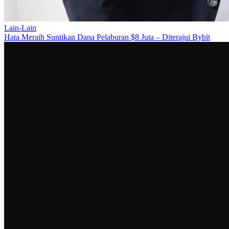
Lain-Lain
Hata Meraih Suntikan Dana Pelaburan $8 Juta – Diterajui Bybit