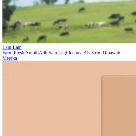
Lain-Lain
Farm Fresh Ambil-Alih Satu Lagi Jenama Ais Krim Dibawah
Mereka